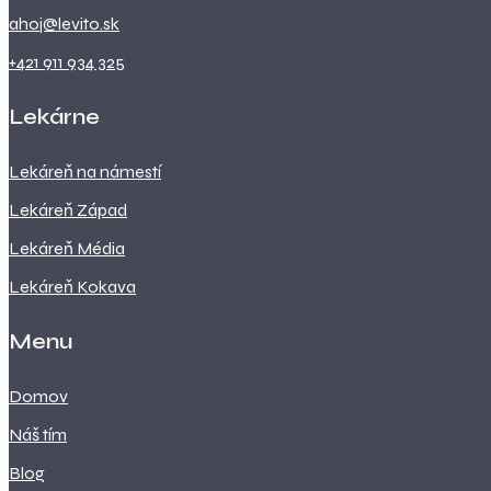
ahoj@levito.sk
+421 911 934 325
Lekárne
Lekáreň na námestí
Lekáreň Západ
Lekáreň Média
Lekáreň Kokava
Menu
Domov
Náš tím
Blog