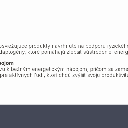
osviežujúce produkty navrhnuté na podporu fyzickéh
adaptogény, ktoré pomáhajú zlepšiť sústredenie, energ
ápojom
tívu k bežným energetickým nápojom, pričom sa zame
e aktívnych ľudí, ktorí chcú zvýšiť svoju produktivit