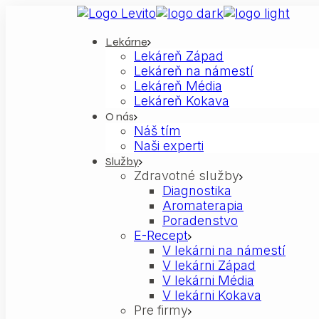
Skip
to
the
Lekárne
Lekáreň Západ
content
Lekáreň na námestí
Lekáreň Média
Lekáreň Kokava
O nás
Náš tím
Naši experti
Služby
Zdravotné služby
Diagnostika
Aromaterapia
Poradenstvo
E-Recept
V lekárni na námestí
V lekárni Západ
V lekárni Média
V lekárni Kokava
Pre firmy