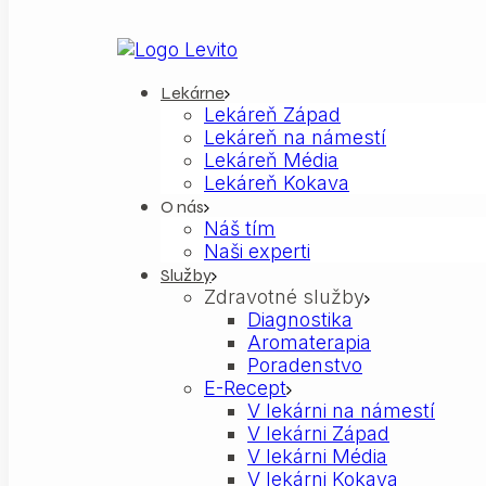
Lekárne
Lekáreň Západ
Lekáreň na námestí
Lekáreň Média
Lekáreň Kokava
O nás
Náš tím
Naši experti
Služby
Zdravotné služby
Diagnostika
Aromaterapia
Poradenstvo
E-Recept
V lekárni na námestí
V lekárni Západ
V lekárni Média
V lekárni Kokava