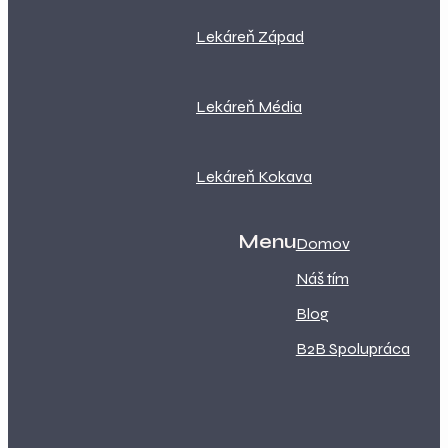
Lekáreň Západ
Lekáreň Média
Lekáreň Kokava
Menu
Domov
Náš tím
Blog
B2B Spolupráca