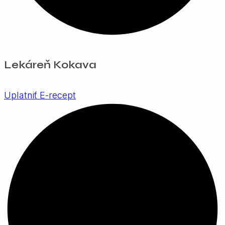
Lekáreň Kokava
Uplatniť E-recept