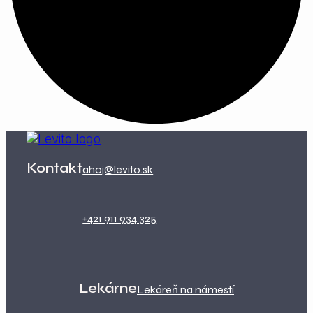
Kontakt
ahoj@levito.sk
+421 911 934 325
Lekárne
Lekáreň na námestí