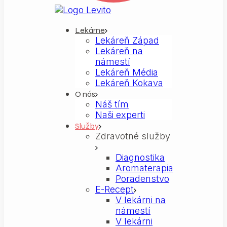
Lekárne
Lekáreň Západ
Lekáreň na
námestí
Lekáreň Média
Lekáreň Kokava
O nás
Náš tím
Naši experti
Služby
Zdravotné služby
Diagnostika
Aromaterapia
Poradenstvo
E-Recept
V lekárni na
námestí
V lekárni