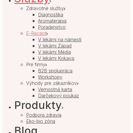
Zdravotné služby
Diagnostika
Aromaterapia
Poradenstvo
E-Recept
V lekárni na námestí
V lekárni Západ
V lekárni Média
V lekárni Kokava
Pre firmy
B2B spolupráca
Workshopy
Výhody pre zákazníkov
Vernostná karta
Darčekový poukaz
Produkty
Podpora zdravia
Eko-bio zóna
Blog