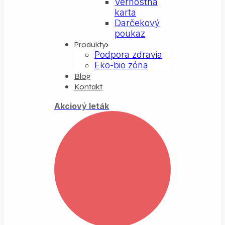
Vernostná
karta
Darčekový
poukaz
Produkty
Podpora zdravia
Eko-bio zóna
Blog
Kontakt
Akciový leták