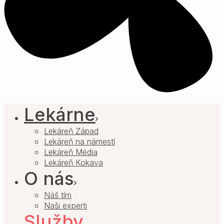
Lekárne
Lekáreň Západ
Lekáreň na námestí
Lekáreň Média
Lekáreň Kokava
O nás
Náš tím
Naši experti
Služby