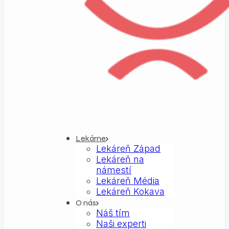
Lekárne
Lekáreň Západ
Lekáreň na
námestí
Lekáreň Média
Lekáreň Kokava
O nás
Náš tím
Naši experti