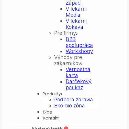
Západ
V lekárni
Média
V lekárni
Kokava
Pre firmy
B2B
spolupráca
Workshopy
Výhody pre
zákazníkov
Vernostná
karta
Darčekový
poukaz
Produkty
Podpora zdravia
Eko-bio zóna
Blog
Kontakt