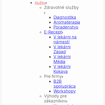
Služby
Zdravotné služby
Diagnostika
Aromaterapia
Poradenstvo
E-Recept
V lekárni na
námestí
V lekárni
Západ
V lekárni
Média
V lekárni
Kokava
Pre firmy
B2B
spolupráca
Workshopy
Výhody pre
zákazníkov