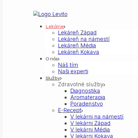
Lekárne
Lekáreň Západ
Lekáreň na námestí
Lekáreň Média
Lekáreň Kokava
O nás
Náš tím
Naši experti
Služby
Zdravotné služby
Diagnostika
Aromaterapia
Poradenstvo
E-Recept
V lekárni na námestí
V lekárni Západ
V lekárni Média
V lekárni Kokava