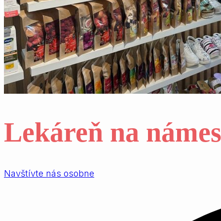
Lekáreň
na
námes
Navštívte nás osobne