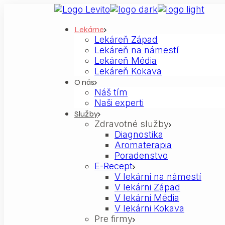
Skip
to
the
Lekárne
Lekáreň Západ
content
Lekáreň na námestí
Lekáreň Média
Lekáreň Kokava
O nás
Náš tím
Naši experti
Služby
Zdravotné služby
Diagnostika
Aromaterapia
Poradenstvo
E-Recept
V lekárni na námestí
V lekárni Západ
V lekárni Média
V lekárni Kokava
Pre firmy